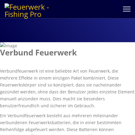
Verbund Feuerwerk
Verbundfeuerwerk ist eine beliebte Art von Feuerwerk, die
mehrere Effekte in einem einzigen Paket kombiniert. Diese
Feuerwerkskörper sind so konzipiert, dass sie nacheinander
gezündet werden, ohne dass der Benutzer jedes einzelne Element
manuell anzünden muss. Dies macht sie besonders
benutzerfreundlich und sicherer im Gebrauch.
Ein Verbundfeuerwerk besteht aus mehreren miteinander
verbundenen Feuerwerksbatterien, die in einer bestimmten
Reihenfolge abgefeuert werden. Diese Batterien können